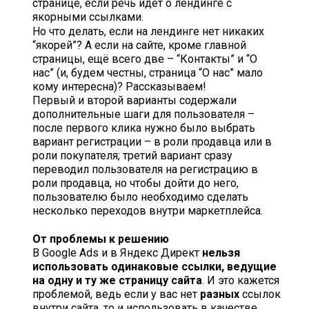
странице, если речь идёт о лендинге с
якорными ссылками.
Но что делать, если на лендинге нет никаких
“якорей”? А если на сайте, кроме главной
страницы, ещё всего две – “Контакты” и “О
нас” (и, будем честны, страница “О нас” мало
кому интересна)? Рассказываем!
Первый и второй варианты содержали
дополнительные шаги для пользователя –
после первого клика нужно было выбрать
вариант регистрации – в роли продавца или в
роли покупателя; третий вариант сразу
переводил пользователя на регистрацию в
роли продавца, но чтобы дойти до него,
пользователю было необходимо сделать
несколько переходов внутри маркетплейса.
От проблемы к решению
В Google Ads и в Яндекс Директ
нельзя
использовать одинаковые ссылки, ведущие
на одну и ту же страницу сайта
. И это кажется
проблемой, ведь если у вас нет
разных
ссылок
внутри сайта, то и использовать в качестве