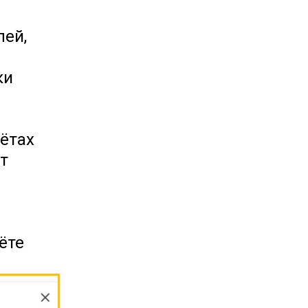
лей,
ки
ётах
т
ёте