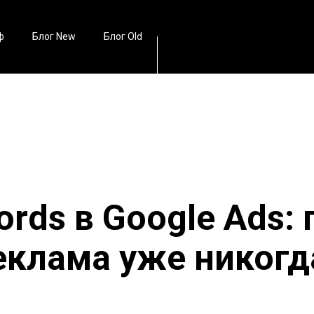
ф
Блог New
Блог Old
ords в Google Ads:
еклама уже никогд