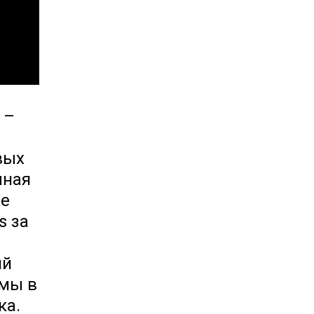
 –
вых
очная
ие
s за
ий
 мы в
ка.