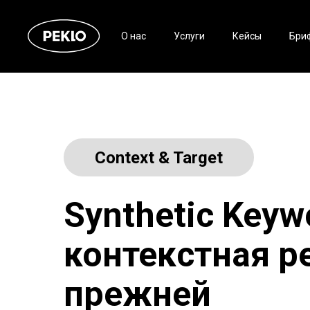
О нас
Услуги
Кейсы
Бри
Context & Target
Synthetic Keyw
контекстная р
прежней