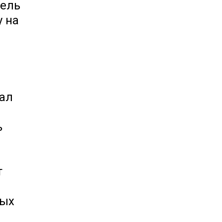
дель
у на
вал
ь
т
вых