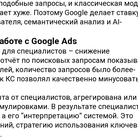
-подобные запросы, и классическая мо
ает хуже. Поэтому Google делает ставк
теля, семантический анализ и AI-
аботе с Google Ads
 для специалистов – снижение
 отчёт по поисковых запросам показы
ей, количество запросов было более-
к КС позволял качественно минусоват
ыта от специалистов, агрегирована или
мулировками. В результате специалис
 а его “интерпретацию” системой. Это
ний, стратегию использования ключе
.