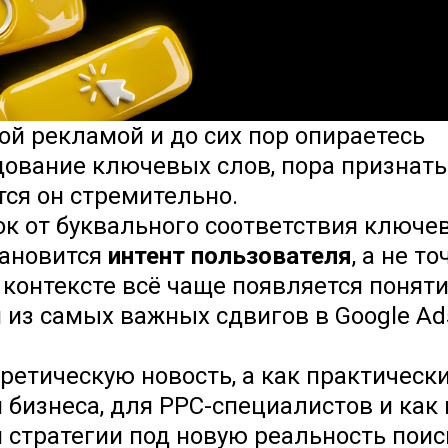
ой рекламой и до сих пор опираетесь
дование ключевых слов, пора признать
тся он стремительно.
ок от буквального соответствия ключе
тановится
интент
пользователя
, а не т
 контексте всё чаще появляется понят
н из самых важных сдвигов в Google Ad
еоретическую новость, а как практическ
я бизнеса, для PPC-специалистов и как
 стратегии под новую реальность поис